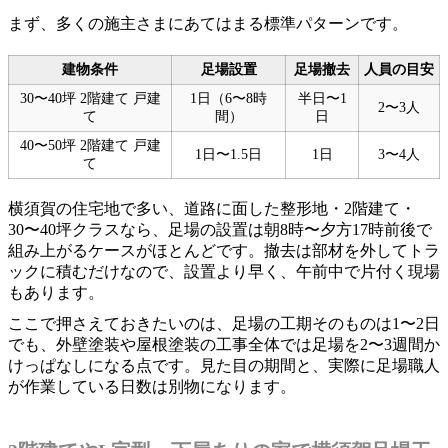
まず、多くの施主さまにあてはまる標準パターンです。
建物条件
足場設置
足場撤去
人員の目安
30〜40坪 2階建て 戸建
1日（6〜8時
半日〜1
2〜3人
て
間）
日
40〜50坪 2階建て 戸建
1日〜1.5日
1日
3〜4人
て
横須賀の住宅地で多い、道路に面した整形地・2階建て・
30〜40坪クラスなら、足場の設置は朝8時〜夕方17時前後で
組み上がるケースがほとんどです。撤去は部材を外してトラ
ックに積むだけなので、設置より早く、午前中で片付く現場
もあります。
ここで押さえておきたいのは、足場の工期そのものは1〜2日
でも、外壁塗装や屋根塗装の工事全体では足場を2〜3週間か
けっぱなしになる点です。見た目の期間と、実際に足場職人
が作業している日数は別物になります。