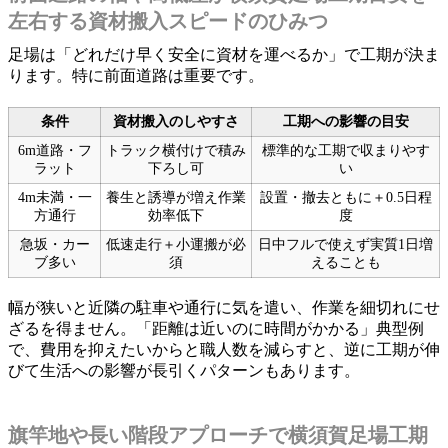
左右する資材搬入スピードのひみつ
足場は「どれだけ早く安全に資材を運べるか」で工期が決ま
ります。特に前面道路は重要です。
条件
資材搬入のしやすさ
工期への影響の目安
6m道路・フ
トラック横付けで積み
標準的な工期で収まりやす
ラット
下ろし可
い
4m未満・一
養生と誘導が増え作業
設置・撤去ともに＋0.5日程
方通行
効率低下
度
急坂・カー
低速走行＋小運搬が必
日中フルで使えず実質1日増
ブ多い
須
えることも
幅が狭いと近隣の駐車や通行に気を遣い、作業を細切れにせ
ざるを得ません。「距離は近いのに時間がかかる」典型例
で、費用を抑えたいからと職人数を減らすと、逆に工期が伸
びて生活への影響が長引くパターンもあります。
旗竿地や長い階段アプローチで横須賀足場工期