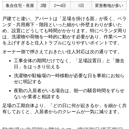
集合住宅・長屋
2階
2〜4日
1日
変形敷地が多い
戸建てと違い、アパートは「足場を掛ける面」が長く、ベラ
ンダ・共用廊下・階段といった細かい外壁まわりが多いた
め、設置にどうしても時間がかかります。特にベランダ周り
は、洗濯物や荷物を一時的に動かす必要があり、作業ペース
を上げすぎると住人トラブルになりやすいポイントです。
オーナー側で押さえておきたい住人対応は次の通りです。
工事全体の期間だけでなく、「足場設置日」と「撤去
日」をはっきり伝える
洗濯物や駐輪場の一時移動が必要な日を事前にお知ら
せに明記する
夜勤の入居者がいる場合は、朝一の騒音時間をずらせ
ないか業者と相談する
足場の工期自体より、「どの日に何が起きるか」を細かく共
有しておくと、入居者からのクレームが一気に減ります。