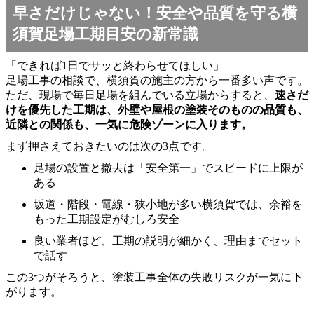
早さだけじゃない！安全や品質を守る横
須賀足場工期目安の新常識
「できれば1日でサッと終わらせてほしい」
足場工事の相談で、横須賀の施主の方から一番多い声です。
ただ、現場で毎日足場を組んでいる立場からすると、
速さだ
けを優先した工期は、外壁や屋根の塗装そのものの品質も、
近隣との関係も、一気に危険ゾーンに入ります。
まず押さえておきたいのは次の3点です。
足場の設置と撤去は「安全第一」でスピードに上限が
ある
坂道・階段・電線・狭小地が多い横須賀では、余裕を
もった工期設定がむしろ安全
良い業者ほど、工期の説明が細かく、理由までセット
で話す
この3つがそろうと、塗装工事全体の失敗リスクが一気に下
がります。