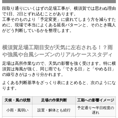
段取り通りにいくはずの足場工事が、横須賀では思わぬ理由
で1日、2日とずれ込むことがあります。
工事そのものより「予定変更」に疲れてしまう方を減らすた
めに、現場で本当によくある延長パターンと、そのとき職人
がどう判断しているかを整理します。
横須賀足場工期目安が天気に左右される！？雨
や強風や台風シーズンのリアルケーススタディ
足場は高所作業なので、天気の影響を強く受けます。特に横
須賀は海風が強く、同じ雨でも「できる日」と「やめる日」
の線引きがはっきり分かれます。
よくある判断基準をざっくり表にまとめると、次のようにな
ります。
天候・風の状態
足場の作業判断
工期への影響イメージ
予定通り〜半日程度の
小雨・風弱い
設置・解体とも続行
遅れ