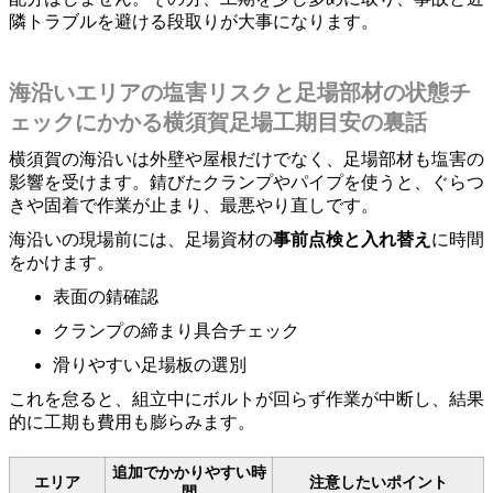
隣トラブルを避ける段取りが大事になります。
海沿いエリアの塩害リスクと足場部材の状態チ
ェックにかかる横須賀足場工期目安の裏話
横須賀の海沿いは外壁や屋根だけでなく、足場部材も塩害の
影響を受けます。錆びたクランプやパイプを使うと、ぐらつ
きや固着で作業が止まり、最悪やり直しです。
海沿いの現場前には、足場資材の
事前点検と入れ替え
に時間
をかけます。
表面の錆確認
クランプの締まり具合チェック
滑りやすい足場板の選別
これを怠ると、組立中にボルトが回らず作業が中断し、結果
的に工期も費用も膨らみます。
追加でかかりやすい時
エリア
注意したいポイント
間