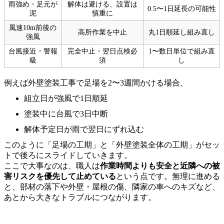
雨強め・足元が
解体は避ける、設置は
0.5〜1日延長の可能性
泥
慎重に
風速10m前後の
高所作業を中止
丸1日順延し組み直し
強風
台風接近・警報
完全中止・翌日点検必
1〜数日単位で組み直
級
須
し
例えば外壁塗装工事で足場を2〜3週間かける場合、
組立日が強風で1日順延
塗装中に台風で3日中断
解体予定日が雨で翌日にずれ込む
このように「足場の工期」と「外壁塗装全体の工期」がセッ
トで後ろにスライドしていきます。
ここで大事なのは、職人は
作業時間よりも安全と近隣への被
害リスクを優先して止めている
という点です。無理に進める
と、部材の落下や外壁・屋根の傷、隣家の車へのキズなど、
あとから大きなトラブルにつながります。