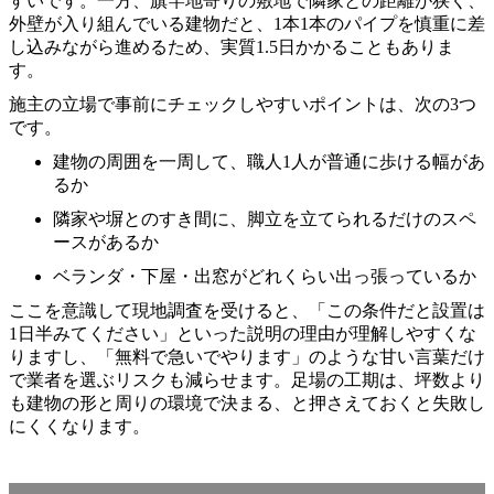
すいです。一方、旗竿地寄りの敷地で隣家との距離が狭く、
外壁が入り組んでいる建物だと、1本1本のパイプを慎重に差
し込みながら進めるため、実質1.5日かかることもありま
す。
施主の立場で事前にチェックしやすいポイントは、次の3つ
です。
建物の周囲を一周して、職人1人が普通に歩ける幅があ
るか
隣家や塀とのすき間に、脚立を立てられるだけのスペ
ースがあるか
ベランダ・下屋・出窓がどれくらい出っ張っているか
ここを意識して現地調査を受けると、「この条件だと設置は
1日半みてください」といった説明の理由が理解しやすくな
りますし、「無料で急いでやります」のような甘い言葉だけ
で業者を選ぶリスクも減らせます。足場の工期は、坪数より
も建物の形と周りの環境で決まる、と押さえておくと失敗し
にくくなります。