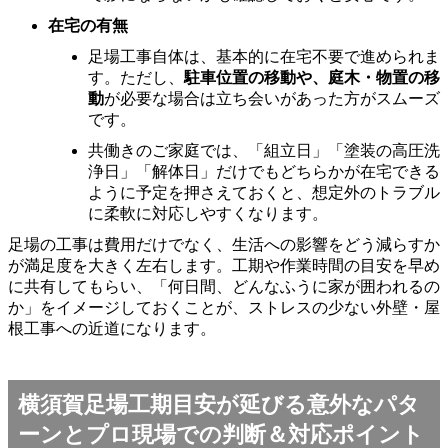
在宅の有無
足場工事自体は、基本的に在宅不要で進められま
す。ただし、
駐車位置の移動や、庭木・物置の移
動
が必要な場合は立ち会いがあった方がスムーズ
です。
共働きのご家庭では、「組立日」「塗装の高圧洗
浄日」「解体日」だけでもどちらかが在宅できる
ように予定を押さえておくと、想定外のトラブル
に柔軟に対応しやすくなります。
足場の工事は費用だけでなく、生活への影響をどう減らすか
が満足度を大きく左右します。工期や作業時間の目安を早め
に共有してもらい、「何日間、どんなふうに家が囲われるの
か」をイメージしておくことが、ストレスの少ない外壁・屋
根工事への近道になります。
横須賀足場工期目安が延びる意外なパタ
ーンとプロ現場での判断＆対応ポイント