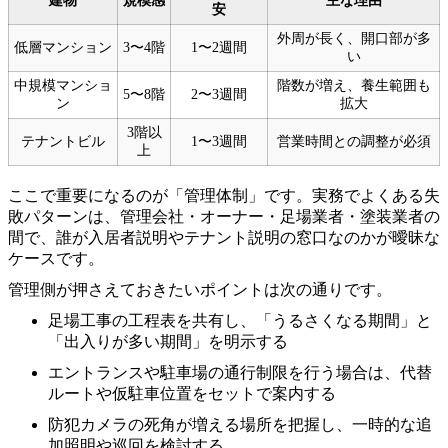
建物
規模感
主な理由
安
外周が長く、開口部が多
低層マンション
3〜4階
1〜2週間
い
中規模マンショ
階数が増え、養生範囲も
5〜8階
2〜3週間
ン
拡大
3階以
テナントビル
1〜3週間
営業時間との調整が必須
上
ここで重要になるのが「管理体制」です。実務でよくある失
敗パターンは、管理会社・オーナー・足場業者・塗装業者の
間で、誰が入居者説明やテナント説明の窓口なのかが曖昧な
ケースです。
管理側が押さえておきたいポイントは次の通りです。
足場工事の工程表を共有し、「うるさくなる期間」と
「出入りが多い期間」を明示する
エントランスや駐車場の通行制限を行う場合は、代替
ルートや仮駐車位置をセットで案内する
防犯カメラの死角が増える場所を把握し、一時的な追
加照明や巡回を検討する