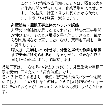
このような情報を当日知ったときは、騒音の大き
い作業時間をずらしたり、作業手順を入れ替えま
す。その結果、計画より少し長くかかる代わり
に、トラブルは確実に減らせます。
外壁塗装・屋根工事全体のバランス調整
外壁の下地補修が思ったより多いと、塗装の工事期間
が伸びます。そのとき足場を早く外しすぎると、後か
ら別の足場をかけ直すことになり、費用も工期も二重
に発生します。
職人は
「足場をいつ外せば、外壁と屋根の作業を最後
まで安全に終えられるか」
を見ながら、必要なら撤去
日を1〜2日先にずらして調整します。
足場工事は、単なる鉄の枠組みではなく、外壁塗装や屋根工
事を安全に回すための「舞台装置」です。
急いで1日短くするより、最初に想定外の延長パターンを聞
いておき、「この条件なら何日まで見ておけば安心か」を一
緒に決めておく方が、結果的にストレスも費用も抑えられま
す。