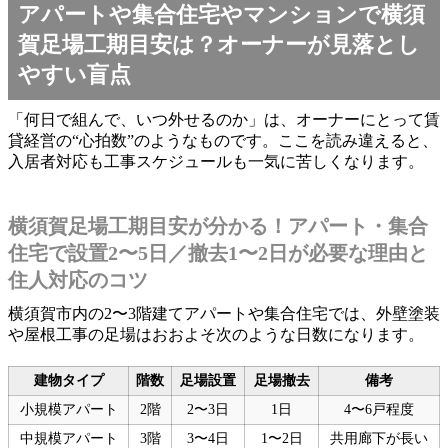
アパートや集合住宅やマンションで横須
賀足場工期目安は？オーナーが見落とし
やすい盲点
「何日で組んで、いつ外せるのか」は、オーナーにとって賃
貸経営の“心拍数”のようなものです。ここを読み違えると、
入居者対応も工事スケジュールも一気に苦しくなります。
横須賀足場工期目安が分かる！アパート・集合
住宅で設置2〜5日／撤去1〜2日が必要な理由と
住人対応のコツ
横須賀市内の2〜3階建てアパートや集合住宅では、外壁塗装
や屋根工事の足場はおおよそ次のような日数になります。
建物タイプ
階数
足場設置
足場撤去
備考
小規模アパート
2階
2〜3日
1日
4〜6戸程度
中規模アパート
3階
3〜4日
1〜2日
共用廊下が長い