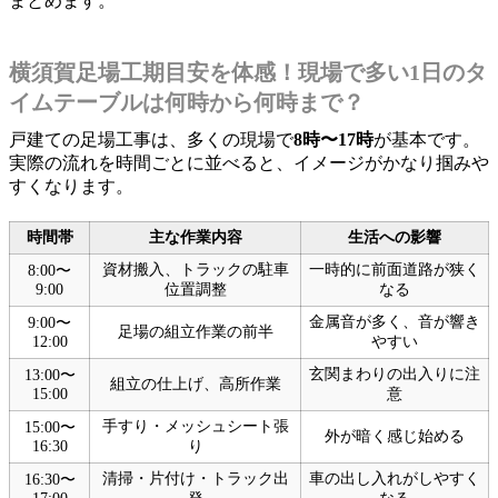
まとめます。
横須賀足場工期目安を体感！現場で多い1日のタ
イムテーブルは何時から何時まで？
戸建ての足場工事は、多くの現場で
8時〜17時
が基本です。
実際の流れを時間ごとに並べると、イメージがかなり掴みや
すくなります。
時間帯
主な作業内容
生活への影響
資材搬入、トラックの駐車
一時的に前面道路が狭く
8:00〜
9:00
位置調整
なる
金属音が多く、音が響き
9:00〜
足場の組立作業の前半
12:00
やすい
玄関まわりの出入りに注
13:00〜
組立の仕上げ、高所作業
15:00
意
手すり・メッシュシート張
15:00〜
外が暗く感じ始める
16:30
り
清掃・片付け・トラック出
車の出し入れがしやすく
16:30〜