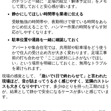
のチラシと一緒に「足場の組立・解体予定日」をメモ
して渡しておくと安心感が違います。
静かにしてほしい時間帯を業者に伝える
受験勉強の時間帯や、夜勤明けで寝ている時間をあら
かじめ伝えることで、ハンマー作業の時間をずらす対
応がしやすくなります。
駐車位置や通路を一緒に確認しておく
アパートや集合住宅では、共用部や駐車場をどう使う
かで住人の受け止め方が大きく変わります。足場工事
前の打ち合わせで「ここは絶対にふさがないでほし
い」という場所を明確にしておくと、無用なトラブル
を避けられます。
現場の感覚として、
「急いで1日で終わらせて」と言われた
現場ほど、音が詰まってうるさく感じやすく、近隣のストレ
スも大きくなりやすい
です。多少ゆとりを持った工期のほう
が、結果として静かで安全になるケースが多いと感じていま
す。