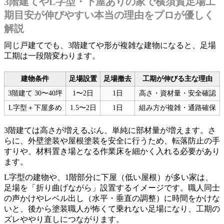
3階建てやL字型・下屋ありの家で横須賀足場工
期目安が伸びやすい本当の理由をプロが優しく
解説
同じ戸建てでも、3階建てや形が複雑な建物になると、足場
工期は一段階変わります。
建物条件
足場設置
足場撤去
工期が伸びる主な理由
3階建て 30〜40坪
1〜2日
1日
高さ・資材量・安全確認
L字型＋下屋多め
1.5〜2日
1日
組み方が複雑・通路確保
3階建ては高さが増えるぶん、単純に部材量が増えます。さ
らに、外壁塗装や屋根塗装を安全に行うため、転落防止の手
すりや、材料置き場となる作業床を細かく入れる必要があり
ます。
L字型の建物や、1階部分に下屋（低い屋根）が多い家は、
足場を「折り曲げながら」設置するイメージです。職人同士
の声かけやレベル出し（水平・垂直の調整）に時間をかけな
いと、後から塗装職人が怖くて乗れない足場になり、工期の
ズレややり直しにつながります。