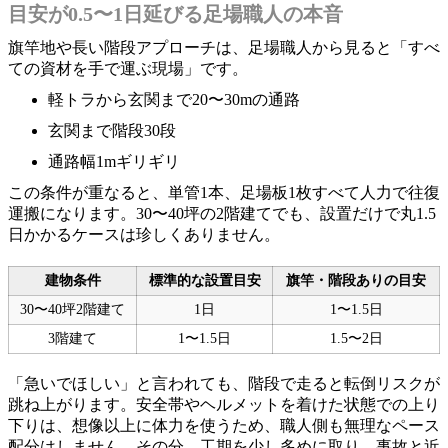
目安が0.5〜1日延びる足場職人の本音
旗竿地や長い階段アプローチは、足場職人から見ると「すべ
ての資材を手で運ぶ現場」です。
軽トラから玄関まで20〜30mの通路
玄関まで階段30段
通路幅1mギリギリ
この条件が重なると、単管1本、足場板1枚すべて人力で往復
運搬になります。30〜40坪の2階建てでも、設置だけで丸1.5
日かかるケースは珍しくありません。
建物条件
標準的な設置目安
旗竿・階段ありの目安
30〜40坪2階建て
1日
1〜1.5日
3階建て
1〜1.5日
1.5〜2日
「急いでほしい」と言われても、階段で走ると転倒リスクが
跳ね上がります。安全帯やヘルメットを着けた状態での上り
下りは、想像以上に体力を使うため、職人側も無理なペース
配分はしません。その分、工期を少し多めに取り、事故と近