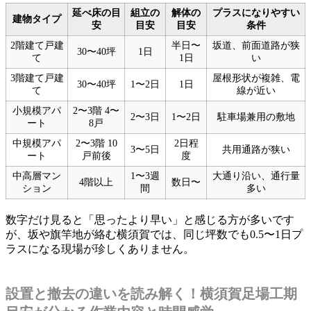
延べ床の目
組立の
解体の
プラスになりやすい
建物タイプ
安
目安
目安
条件
2階建て戸建
半日〜
坂道、前面道路が狭
30〜40坪
1日
て
1日
い
3階建て戸建
屋根形状が複雑、電
30〜40坪
1〜2日
1日
て
線が近い
小規模アパ
2〜3階 4〜
2〜3日
1〜2日
駐車場兼用の敷地
ート
8戸
中規模アパ
2〜3階 10
2日程
3〜5日
共用通路が狭い
ート
戸前後
度
中高層マン
1〜3週
大通り沿い、通行量
4階以上
数日〜
ション
間
多い
数字だけ見ると「思ったより早い」と感じる方が多いです
が、坂や旗竿地が絡む横須賀では、同じ坪数でも0.5〜1日プ
ラスになる現場が珍しくありません。
設置と撤去の違いを読み解く！横須賀足場工期