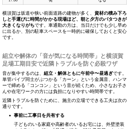
17:00
発
なる
横須賀は坂道や狭い前面道路の建物が多く、
資材の積み下ろ
しと手運びに時間がかかる現場ほど、朝と夕方のバタつきが
大きくなりがち
です。車通勤の方は、当日だけでも少し早め
に出るか、別の駐車スペースを一時的に確保しておくと安心
です。
組立や解体の「音が気になる時間帯」と横須賀
足場工期目安で近隣トラブルを防ぐ必殺ワザ
音が集中するのは、
組立・解体ともに午前中〜昼過ぎ
です。
単管パイプ同士がぶつかる「カーン」という金属音、ハンマ
ーで締める「コンコン」という音が続くため、小さなお子さ
んや在宅ワークの方には負担になりやすい時間帯です。
近隣トラブルを防ぐために、施主の立場でできる工夫は次の
通りです。
事前に工事日を共有する
子どものいる家庭や高齢者のいるお宅には、外壁塗装