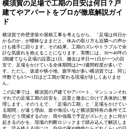
横須賀の足場で工期の目安は何日？戸
建てやアパートをプロが徹底解説ガイ
ド
横須賀で外壁塗装や屋根工事を考えながら、「足場は何日か
かるのか」が曖昧なままだと、休みの取り方も近隣への声か
けも後手に回ります。その結果、工期のズレやトラブルで余
計な気疲れを抱えることになります。実際には、30〜40坪の
2階建てなら足場の設置は1日、撤去は半日〜1日が一つの目
安で、足場をかけている全体期間は2〜3週間程度が多いで
す。ただし、坂道や狭小地、旗竿地が多い横須賀では、同じ
坪数でも0.5〜1日ほど工期が変わる現場が珍しくありませ
ん。
この記事では、横須賀の戸建てやアパート、マンションそれ
ぞれでの足場工期の目安を、設置と撤去に分けて具体的に整
理します。そのうえで、「足場の工期」と「足場をかけてい
る期間」が違う理由、坂や海沿いなど横須賀特有の条件で工
期がどう増減するのか、雨や強風で予定がズレたときに何が
起きるのかを、現場の判断ロジックまで踏み込んで解説しま
す。読み終える頃には、自分の家や物件ならどれくらいの日