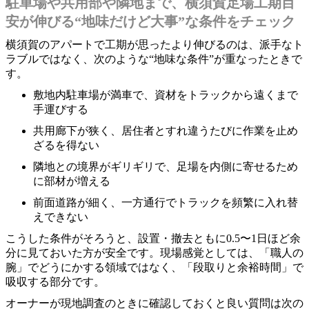
駐車場や共用部や隣地まで、横須賀足場工期目
安が伸びる“地味だけど大事”な条件をチェック
横須賀のアパートで工期が思ったより伸びるのは、派手なト
ラブルではなく、次のような“地味な条件”が重なったときで
す。
敷地内駐車場が満車で、資材をトラックから遠くまで
手運びする
共用廊下が狭く、居住者とすれ違うたびに作業を止め
ざるを得ない
隣地との境界がギリギリで、足場を内側に寄せるため
に部材が増える
前面道路が細く、一方通行でトラックを頻繁に入れ替
えできない
こうした条件がそろうと、設置・撤去ともに0.5〜1日ほど余
分に見ておいた方が安全です。現場感覚としては、「職人の
腕」でどうにかする領域ではなく、「段取りと余裕時間」で
吸収する部分です。
オーナーが現地調査のときに確認しておくと良い質問は次の