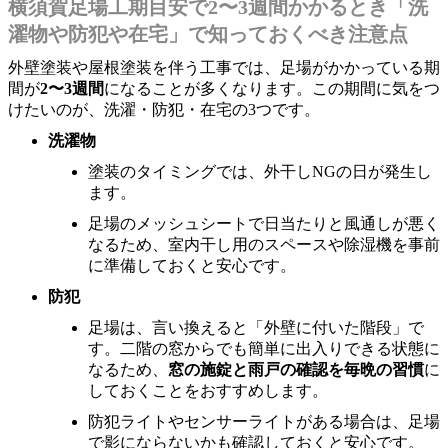
横須賀足場工期目安で2〜3週間かかるとき「洗
濯物や防犯や在宅」で知っておくべき注意点
外壁塗装や屋根塗装を伴う工事では、足場がかかっている期
間が
2〜3週間
になることが多くなります。この期間に気をつ
けたいのが、洗濯・防犯・在宅の3つです。
洗濯物
塗装のタイミングでは、外干しNGの日が発生し
ます。
足場のメッシュシートで日当たりと風通しが悪く
なるため、室内干し用のスペースや除湿機を事前
に準備しておくと安心です。
防犯
足場は、言い換えると「外壁に付いた階段」で
す。二階の窓からでも簡単に出入りできる状態に
なるため、
窓の施錠と雨戸の確認を毎晩の習慣
に
しておくことをおすすめします。
防犯ライトやセンサーライトがある場合は、足場
で影にならないかも確認しておくと安心です。