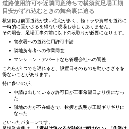
道路使用許可や近隣同意待ちで横須賀足場工期
目安がずれ込むときの舞台裏に迫る
横須賀は前面道路が狭い住宅が多く、軽トラや資材を道路に
一時的に置かざるを得ない現場も珍しくありません。
その場合、足場工事の前に以下の段取りが必要になります。
警察署への道路使用許可申請
隣地所有者への作業同意
マンション・アパートなら管理会社への調整
これらが1つでも遅れると、設置日そのものを動かさざるを
得ないことがあります。
特に多いのが、
申請は出しているが許可日が工事希望日より後になっ
た
隣地の方が不在続きで、挨拶と説明が工期ギリギリに
なった
といったパターンです。
足場業者側は、
「資材は運べるが法的に置けない」「作業は