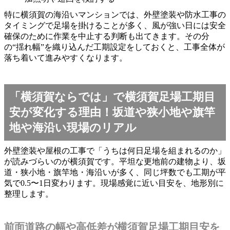
特に横須賀の海沿いマンションでは、外壁塗装や防水工事の
タイミングで足場を掛けることが多く、風が強い日には安全
確保のために作業を中止する判断も出てきます。その分
の“揺れ幅”を織り込んだ工期設定をしておくと、工事全体が
落ち着いて進みやすくなります。
「横須賀ならでは」で横須賀足場工期目
安が変化する理由！坂道や狭小地や旗竿
地や海沿い現場のリアル
外壁塗装や屋根の工事で「うちは何日足場を組まれるのか」
が読みづらいのが横須賀です。平坦な更地前の建物より、坂
道・狭小地・旗竿地・海沿いが多く、同じ坪数でも工期が平
気で0.5〜1日変わります。現場感覚に近い目安を、地形別に
整理します。
前面道路の幅や高低差が横須賀足場工期目安を