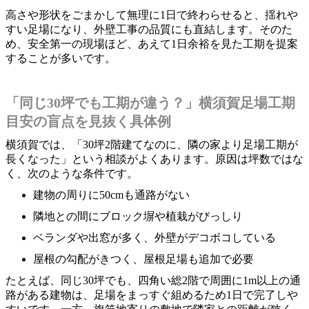
高さや形状をごまかして無理に1日で終わらせると、揺れや
すい足場になり、外壁工事の品質にも直結します。そのた
め、安全第一の現場ほど、あえて1日余裕を見た工期を提案
することが多いです。
「同じ30坪でも工期が違う？」横須賀足場工期
目安の盲点を見抜く具体例
横須賀では、「30坪2階建てなのに、隣の家より足場工期が
長くなった」という相談がよくあります。原因は坪数ではな
く、次のような条件です。
建物の周りに50cmも通路がない
隣地との間にブロック塀や植栽がびっしり
ベランダや出窓が多く、外壁がデコボコしている
屋根の勾配がきつく、屋根足場も追加で必要
たとえば、同じ30坪でも、四角い総2階で周囲に1m以上の通
路がある建物は、足場をまっすぐ組めるため1日で完了しや