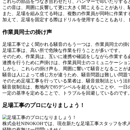
これらの部品をつなぎ合わせたり、ハンマーで叩いたりする
この音は、周囲に反響して更に大きく聞こえることがあり、
また、足場を組み立てる時は、複数の作業員が同時に作業す
加えて、足場を固定する際はドリルを使用することもあり、
作業員同士の掛け声
足場工事でよく聞かれる騒音のもう一つは、作業員同士の掛
足場工事は、高い所で危険な作業を行うことが多いです。
そのため、作業員は、互いに連携や確認をしながら作業する
連携を行うために声掛けは、作業員同士のコミュニケーショ
しかし、これらの掛け声も、周囲に響いて騒音となることが
騒音は人によって感じ方が違うため、騒音問題は難しい問題
そのため足場工事を行っている業者は、騒音規制法という法
騒音規制法は、敷地内で85デシベルを超えないことや、一日
一定の基準を定めることで、トラブルを回避しているのです
足場工事のプロになりましょう！
株式会社NINOKOHでは、現在新たな足場工事スタッフを求
経験の有無は一切問いません。