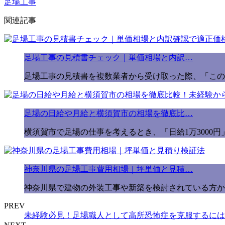
足場工事
関連記事
足場工事の見積書チェック｜単価相場と内訳…
足場工事の見積書を複数業者から受け取った際、「この
足場の日給や月給と横須賀市の相場を徹底比…
横須賀市で足場の仕事を考えるとき、「日給1万3000円
神奈川県の足場工事費用相場｜坪単価と見積…
神奈川県で建物の外装工事や新築を検討されている方か
PREV
未経験必見！足場職人として高所恐怖症を克服するには