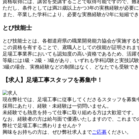
資格取得には、講習を受講することで取得可能ですので、難
ただし、条件としては満21歳以上かつ3年の実務経験が必要
また、卒業した学科により、必要な実務経験が2年に短縮で
とび技能士
とび技能士とは、各都道府県の職業開発能力協会が実施する
この資格を有することで、鳶職人としての技能が証明されま
足場工事業界においても認知度の高い資格であるため、活躍
等級には1級・2級・3級があり、いずれも学科試験と実技試
3級の場合、実務経験などの制限はなく、どなたでも受験で
【求人】足場工事スタッフを募集中！
現在弊社では、足場工事に従事してくださるスタッフを募集
採用にあたり、経験・未経験は一切問いません。
未経験でも熱意を持って仕事に取り組める方は大歓迎です。
なお、経験者の方は給与面で優遇いたしますので、これまで
弊社で足場工事に携わりませんか？
興味をお持ちの方は、ぜひ弊社求人まで
ご応募
ください。