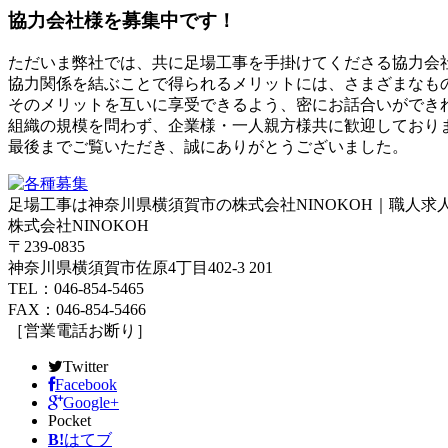
協力会社様を募集中です！
ただいま弊社では、共に足場工事を手掛けてくださる協力会
協力関係を結ぶことで得られるメリットには、さまざまなも
そのメリットを互いに享受できるよう、密にお話合いができ
組織の規模を問わず、企業様・一人親方様共に歓迎しており
最後までご覧いただき、誠にありがとうございました。
足場工事は神奈川県横須賀市の株式会社NINOKOH｜職人求
株式会社NINOKOH
〒239-0835
神奈川県横須賀市佐原4丁目402-3 201
TEL：046-854-5465
FAX：046-854-5466
［営業電話お断り］
Twitter
Facebook
Google+
Pocket
B!
はてブ