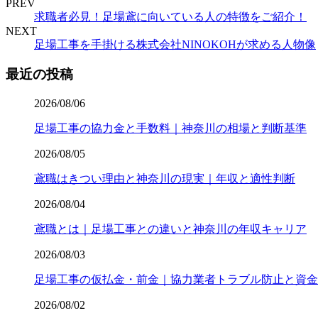
PREV
求職者必見！足場鳶に向いている人の特徴をご紹介！
NEXT
足場工事を手掛ける株式会社NINOKOHが求める人物像
最近の投稿
2026/08/06
足場工事の協力金と手数料｜神奈川の相場と判断基準
2026/08/05
鳶職はきつい理由と神奈川の現実｜年収と適性判断
2026/08/04
鳶職とは｜足場工事との違いと神奈川の年収キャリア
2026/08/03
足場工事の仮払金・前金｜協力業者トラブル防止と資金
2026/08/02