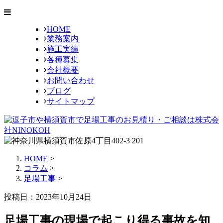
HOME
業務案内
施工実績
各種募集
会社概要
お問い合わせ
ブログ
サイトマップ
HOME
>
コラム
>
足場工事
>
投稿日：2023年10月24日
足場工事の現場で起こり得る事故を知